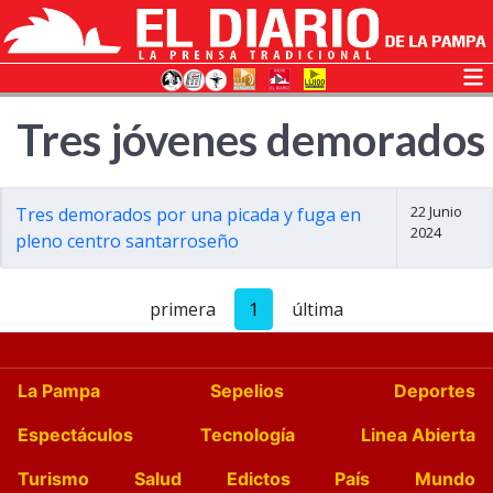
Tres jóvenes demorados
22 Junio
Tres demorados por una picada y fuga en
2024
pleno centro santarroseño
primera
1
última
La Pampa
Sepelios
Deportes
Espectáculos
Tecnología
Linea Abierta
Turismo
Salud
Edictos
País
Mundo