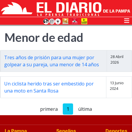
Menor de edad
28 Abril
Tres años de prisión para una mujer por
2026
golpear a su pareja, una menor de 14 años
13 Junio
Un ciclista herido tras ser embestido por
2024
una moto en Santa Rosa
primera
1
última
La Pampa
Sepelios
Deportes