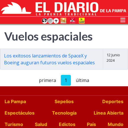
Vuelos espaciales
12 Junio
Los exitosos lanzamientos de SpaceX y
2024
Boeing auguran futuros vuelos espaciales
primera
1
última
La Pampa
Sepelios
Deportes
Espectáculos
Tecnología
Linea Abierta
Turismo
Salud
Edictos
País
Mundo