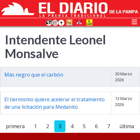
Intendente Leonel
Monsalve
30 Marzo
Más negro que el carbón
2026
13 Marzo
El tiermismo quiere acelerar el tratamiento
2026
de una licitación para Medanito
primera
1
2
3
4
5
6
7
última