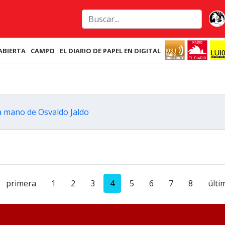
ABIERTA
CAMPO
EL DIARIO DE PAPEL EN DIGITAL
la mano de Osvaldo Jaldo
primera
1
2
3
4
5
6
7
8
últi