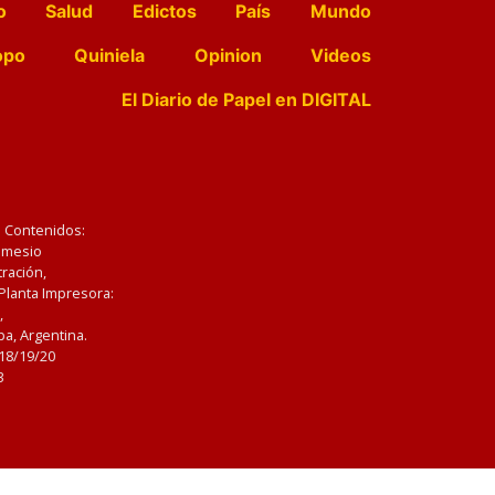
o
Salud
Edictos
País
Mundo
opo
Quiniela
Opinion
Videos
El Diario de Papel en DIGITAL
e Contenidos:
Nemesio
ración,
 Planta Impresora:
,
a, Argentina.
/18/19/20
3