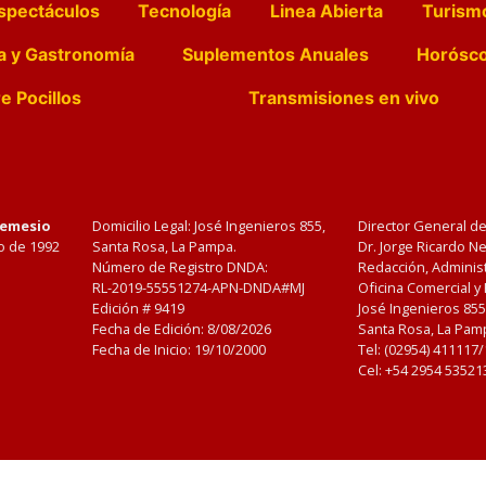
spectáculos
Tecnología
Linea Abierta
Turism
a y Gastronomía
Suplementos Anuales
Horósc
e Pocillos
Transmisiones en vivo
Nemesio
Domicilio Legal: José Ingenieros 855,
Director General d
o de 1992
Santa Rosa, La Pampa.
Dr. Jorge Ricardo 
Número de Registro DNDA:
Redacción, Administ
RL-2019-55551274-APN-DNDA#MJ
Oficina Comercial y
Edición #
9419
José Ingenieros 855
Fecha de Edición:
8/08/2026
Santa Rosa, La Pamp
Fecha de Inicio: 19/10/2000
Tel: (02954) 411117
Cel: +54 2954 53521