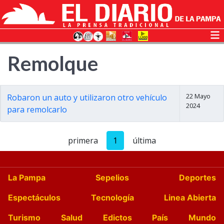
Remolque
22 Mayo
Robaron un auto y utilizaron otro vehículo
2024
para remolcarlo
primera
1
última
La Pampa
Sepelios
Deportes
Espectáculos
Tecnología
Linea Abierta
Turismo
Salud
Edictos
País
Mundo