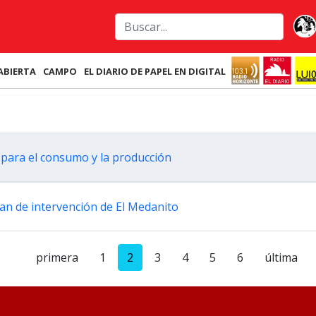
ABIERTA
CAMPO
EL DIARIO DE PAPEL EN DIGITAL
 para el consumo y la producción
an de intervención de El Medanito
primera
1
2
3
4
5
6
última