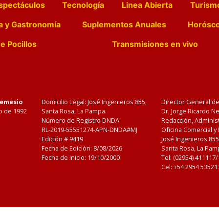
spectáculos
Tecnología
Linea Abierta
Turism
a y Gastronomía
Suplementos Anuales
Horósc
e Pocillos
Transmisiones en vivo
Nemesio
Domicilio Legal: José Ingenieros 855,
Director General d
o de 1992
Santa Rosa, La Pampa.
Dr. Jorge Ricardo 
Número de Registro DNDA:
Redacción, Administ
RL-2019-55551274-APN-DNDA#MJ
Oficina Comercial y
Edición #
9419
José Ingenieros 855
Fecha de Edición:
8/08/2026
Santa Rosa, La Pamp
Fecha de Inicio: 19/10/2000
Tel: (02954) 411117
Cel: +54 2954 53521