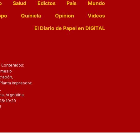
o
Salud
Edictos
País
Mundo
opo
Quiniela
Opinion
Videos
El Diario de Papel en DIGITAL
e Contenidos:
Nemesio
ración,
 Planta Impresora:
,
a, Argentina.
/18/19/20
3