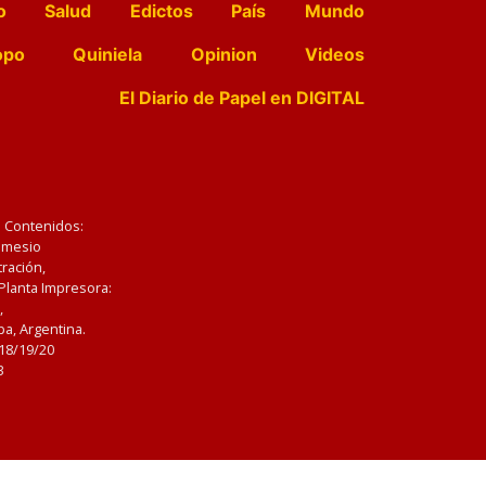
o
Salud
Edictos
País
Mundo
opo
Quiniela
Opinion
Videos
El Diario de Papel en DIGITAL
e Contenidos:
Nemesio
ración,
 Planta Impresora:
,
a, Argentina.
/18/19/20
3