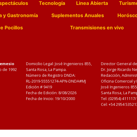
spectáculos
Tecnología
Linea Abierta
Turism
a y Gastronomía
Suplementos Anuales
Horósc
e Pocillos
Transmisiones en vivo
Nemesio
Domicilio Legal: José Ingenieros 855,
Director General d
o de 1992
Santa Rosa, La Pampa.
Dr. Jorge Ricardo 
Número de Registro DNDA:
Redacción, Administ
RL-2019-55551274-APN-DNDA#MJ
Oficina Comercial y
Edición #
9419
José Ingenieros 855
Fecha de Edición:
8/08/2026
Santa Rosa, La Pamp
Fecha de Inicio: 19/10/2000
Tel: (02954) 411117
Cel: +54 2954 53521