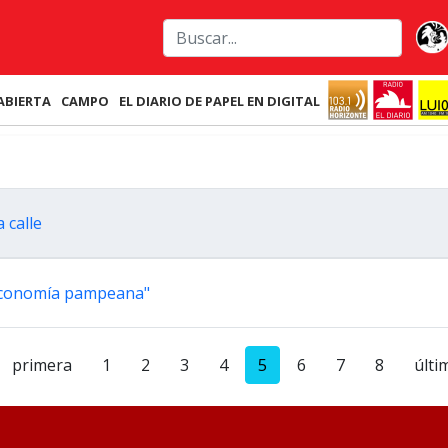
ABIERTA
CAMPO
EL DIARIO DE PAPEL EN DIGITAL
 calle
a economía pampeana"
primera
1
2
3
4
5
6
7
8
últi