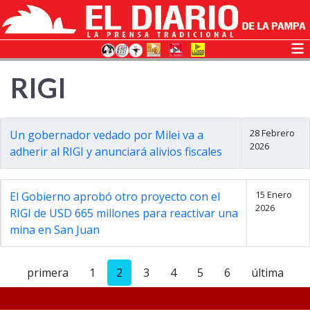
RIGI
28 Febrero
Un gobernador vedado por Milei va a
2026
adherir al RIGI y anunciará alivios fiscales
15 Enero
El Gobierno aprobó otro proyecto con el
2026
RIGI de USD 665 millones para reactivar una
mina en San Juan
primera
1
2
3
4
5
6
última