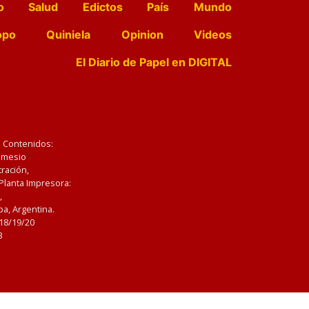
o
Salud
Edictos
País
Mundo
opo
Quiniela
Opinion
Videos
El Diario de Papel en DIGITAL
e Contenidos:
Nemesio
ración,
 Planta Impresora:
,
a, Argentina.
/18/19/20
3