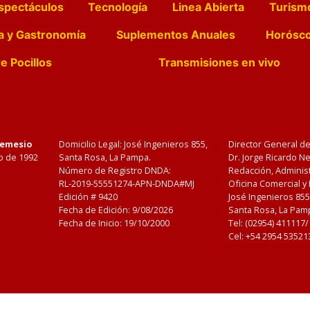
spectáculos
Tecnología
Linea Abierta
Turism
a y Gastronomía
Suplementos Anuales
Horósc
e Pocillos
Transmisiones en vivo
Nemesio
Domicilio Legal: José Ingenieros 855,
Director General d
o de 1992
Santa Rosa, La Pampa.
Dr. Jorge Ricardo 
Número de Registro DNDA:
Redacción, Administ
RL-2019-55551274-APN-DNDA#MJ
Oficina Comercial y
Edición #
9420
José Ingenieros 855
Fecha de Edición:
9/08/2026
Santa Rosa, La Pamp
Fecha de Inicio: 19/10/2000
Tel: (02954) 411117
Cel: +54 2954 53521