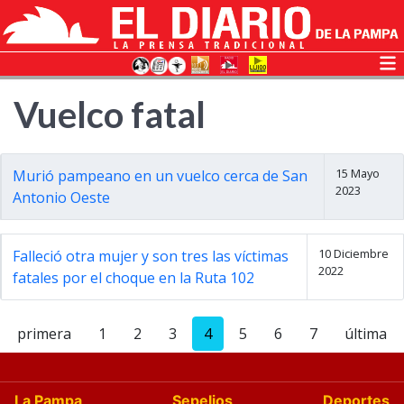
Vuelco fatal
15 Mayo
Murió pampeano en un vuelco cerca de San
2023
Antonio Oeste
10 Diciembre
Falleció otra mujer y son tres las víctimas
2022
fatales por el choque en la Ruta 102
primera
1
2
3
4
5
6
7
última
La Pampa
Sepelios
Deportes