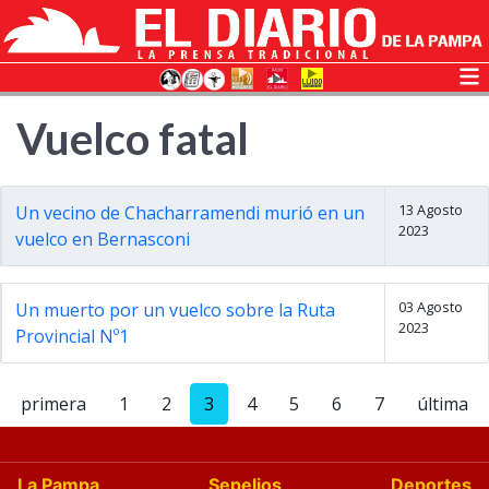
Vuelco fatal
13 Agosto
Un vecino de Chacharramendi murió en un
2023
vuelco en Bernasconi
03 Agosto
Un muerto por un vuelco sobre la Ruta
2023
Provincial Nº1
primera
1
2
3
4
5
6
7
última
La Pampa
Sepelios
Deportes