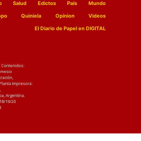
o
Salud
Edictos
País
Mundo
opo
Quiniela
Opinion
Videos
El Diario de Papel en DIGITAL
e Contenidos:
Nemesio
ración,
 Planta Impresora:
,
a, Argentina.
/18/19/20
3