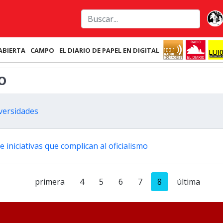
ABIERTA
CAMPO
EL DIARIO DE PAPEL EN DIGITAL
o
iversidades
 iniciativas que complican al oficialismo
primera
4
5
6
7
8
última