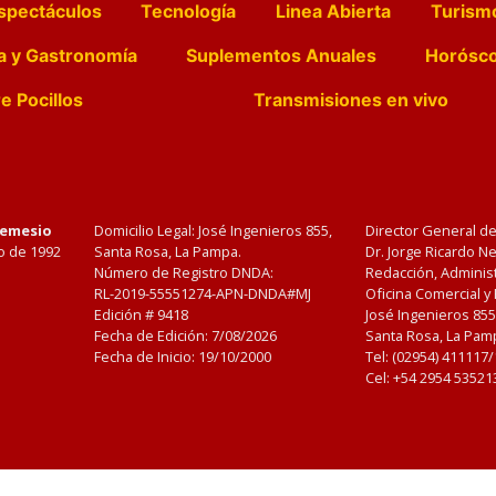
spectáculos
Tecnología
Linea Abierta
Turism
a y Gastronomía
Suplementos Anuales
Horósc
e Pocillos
Transmisiones en vivo
Nemesio
Domicilio Legal: José Ingenieros 855,
Director General d
o de 1992
Santa Rosa, La Pampa.
Dr. Jorge Ricardo 
Número de Registro DNDA:
Redacción, Administ
RL-2019-55551274-APN-DNDA#MJ
Oficina Comercial y
Edición #
9418
José Ingenieros 855
Fecha de Edición:
7/08/2026
Santa Rosa, La Pamp
Fecha de Inicio: 19/10/2000
Tel: (02954) 411117
Cel: +54 2954 53521