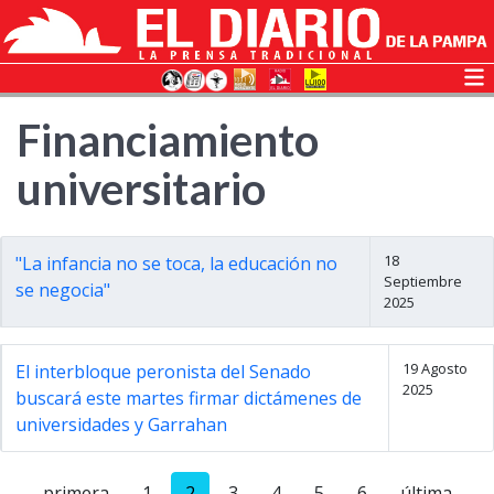
Financiamiento
universitario
18
"La infancia no se toca, la educación no
Septiembre
se negocia"
2025
19 Agosto
El interbloque peronista del Senado
2025
buscará este martes firmar dictámenes de
universidades y Garrahan
primera
1
2
3
4
5
6
última