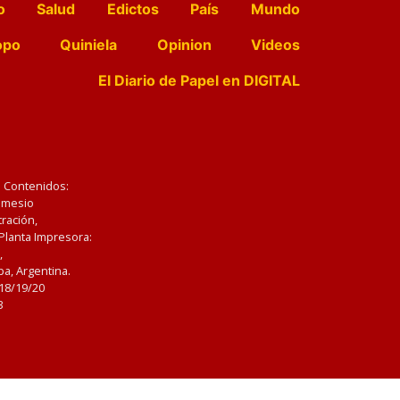
o
Salud
Edictos
País
Mundo
opo
Quiniela
Opinion
Videos
El Diario de Papel en DIGITAL
e Contenidos:
Nemesio
ración,
 Planta Impresora:
,
a, Argentina.
/18/19/20
3