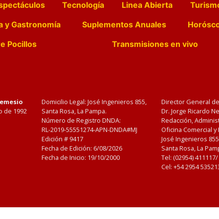
spectáculos
Tecnología
Linea Abierta
Turism
a y Gastronomía
Suplementos Anuales
Horósc
e Pocillos
Transmisiones en vivo
Nemesio
Domicilio Legal: José Ingenieros 855,
Director General d
o de 1992
Santa Rosa, La Pampa.
Dr. Jorge Ricardo 
Número de Registro DNDA:
Redacción, Administ
RL-2019-55551274-APN-DNDA#MJ
Oficina Comercial y
Edición #
9417
José Ingenieros 855
Fecha de Edición:
6/08/2026
Santa Rosa, La Pamp
Fecha de Inicio: 19/10/2000
Tel: (02954) 411117
Cel: +54 2954 53521