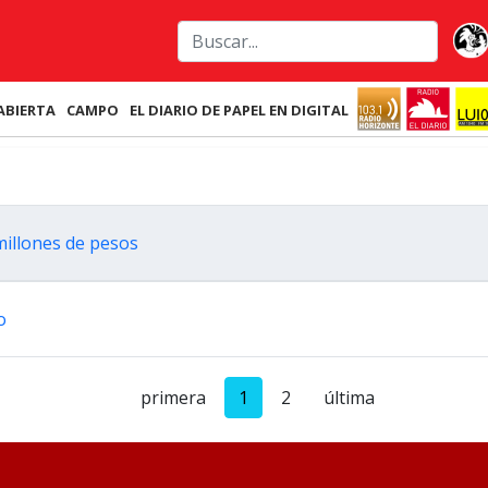
ABIERTA
CAMPO
EL DIARIO DE PAPEL EN DIGITAL
millones de pesos
o
primera
1
2
última