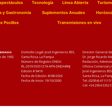
spectáculos
Tecnología
Linea Abierta
Turism
a y Gastronomía
Suplementos Anuales
Horósc
e Pocillos
Transmisiones en vivo
Nemesio
Domicilio Legal: José Ingenieros 855,
Director General d
o de 1992
Santa Rosa, La Pampa.
Dr. Jorge Ricardo 
Número de Registro DNDA:
Redacción, Administ
RL-2019-55551274-APN-DNDA#MJ
Oficina Comercial y
Edición #
9419
José Ingenieros 855
Fecha de Edición:
8/08/2026
Santa Rosa, La Pamp
Fecha de Inicio: 19/10/2000
Tel: (02954) 411117
Cel: +54 2954 53521