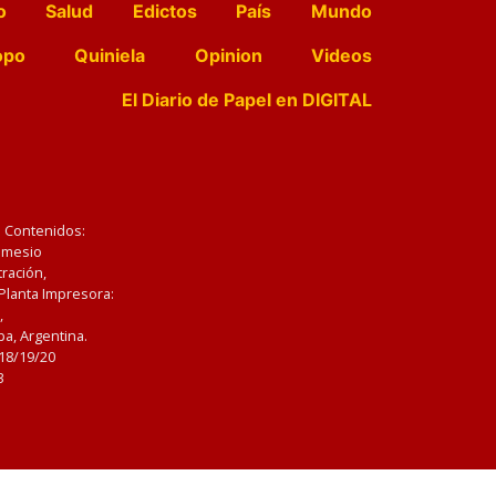
o
Salud
Edictos
País
Mundo
opo
Quiniela
Opinion
Videos
El Diario de Papel en DIGITAL
e Contenidos:
Nemesio
ración,
 Planta Impresora:
,
a, Argentina.
/18/19/20
3