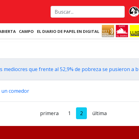
ABIERTA
CAMPO
EL DIARIO DE PAPEL EN DIGITAL
s mediocres que frente al 52,9% de pobreza se pusieron a b
o un comedor
primera
1
2
última