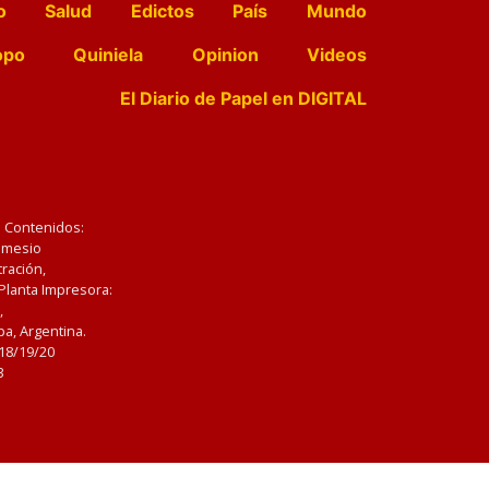
o
Salud
Edictos
País
Mundo
opo
Quiniela
Opinion
Videos
El Diario de Papel en DIGITAL
e Contenidos:
Nemesio
ración,
 Planta Impresora:
,
a, Argentina.
/18/19/20
3