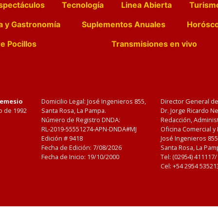
spectáculos
Tecnología
Linea Abierta
Turism
a y Gastronomía
Suplementos Anuales
Horósc
e Pocillos
Transmisiones en vivo
Nemesio
Domicilio Legal: José Ingenieros 855,
Director General d
o de 1992
Santa Rosa, La Pampa.
Dr. Jorge Ricardo 
Número de Registro DNDA:
Redacción, Administ
RL-2019-55551274-APN-DNDA#MJ
Oficina Comercial y
Edición #
9418
José Ingenieros 855
Fecha de Edición:
7/08/2026
Santa Rosa, La Pamp
Fecha de Inicio: 19/10/2000
Tel: (02954) 411117
Cel: +54 2954 53521