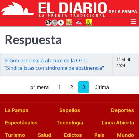
Respuesta
11 Abril
El Gobierno salió al cruce de la CGT:
2024
"Sindicalistas con síndrome de abstinencia"
primera
1
2
3
última
La Pampa
Sepelios
Deportes
Espectáculos
Tecnología
Linea Abierta
Turismo
Salud
Edictos
País
Mundo