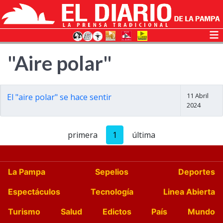
"Aire polar"
11 Abril
El "aire polar" se hace sentir
2024
primera
1
última
La Pampa
Sepelios
Deportes
Espectáculos
Tecnología
Linea Abierta
Turismo
Salud
Edictos
País
Mundo