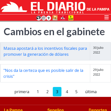
Cambios en el gabinete
30 Julio
Massa apostará a los incentivos fiscales para
2022
promover la generación de dólares
29 Julio
"Nos da la certeza que es posible salir de la
2022
crisis"
primera
1
2
3
4
5
última
La Pampa
Sepelios
Deportes