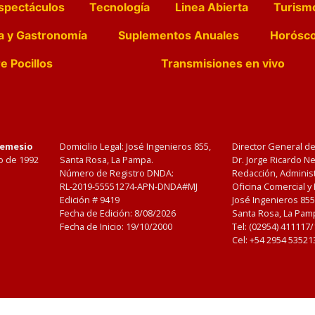
spectáculos
Tecnología
Linea Abierta
Turism
a y Gastronomía
Suplementos Anuales
Horósc
e Pocillos
Transmisiones en vivo
Nemesio
Domicilio Legal: José Ingenieros 855,
Director General d
o de 1992
Santa Rosa, La Pampa.
Dr. Jorge Ricardo 
Número de Registro DNDA:
Redacción, Administ
RL-2019-55551274-APN-DNDA#MJ
Oficina Comercial y
Edición #
9419
José Ingenieros 855
Fecha de Edición:
8/08/2026
Santa Rosa, La Pamp
Fecha de Inicio: 19/10/2000
Tel: (02954) 411117
Cel: +54 2954 53521