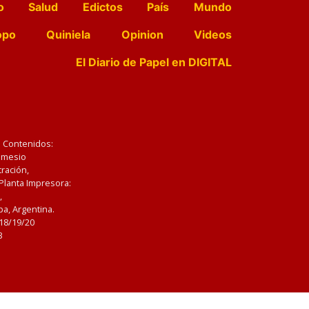
o
Salud
Edictos
País
Mundo
opo
Quiniela
Opinion
Videos
El Diario de Papel en DIGITAL
e Contenidos:
Nemesio
ración,
 Planta Impresora:
,
a, Argentina.
/18/19/20
3