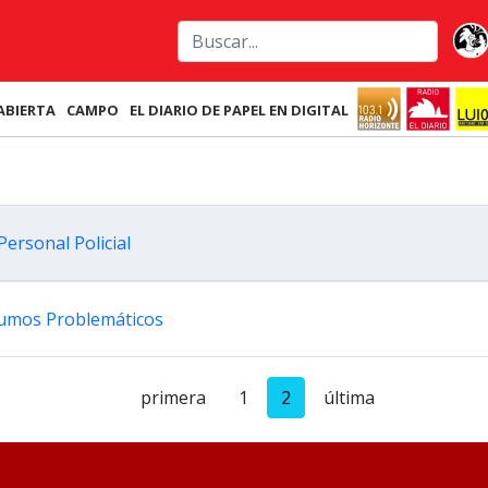
ABIERTA
CAMPO
EL DIARIO DE PAPEL EN DIGITAL
Personal Policial
sumos Problemáticos
primera
1
2
última