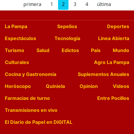
primera
1
2
3
4
última
La Pampa
Sepelios
Deportes
Espectáculos
Tecnología
Linea Abierta
Turismo
Salud
Edictos
País
Mundo
Culturales
Agro La Pampa
Cocina y Gastronomía
Suplementos Anuales
Horóscopo
Quiniela
Opinion
Videos
Farmacias de turno
Entre Pocillos
Transmisiones en vivo
El Diario de Papel en DIGITAL