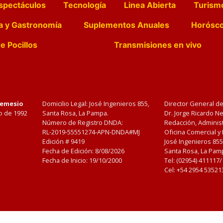
spectáculos
Tecnología
Linea Abierta
Turism
a y Gastronomía
Suplementos Anuales
Horósc
e Pocillos
Transmisiones en vivo
Nemesio
Domicilio Legal: José Ingenieros 855,
Director General d
o de 1992
Santa Rosa, La Pampa.
Dr. Jorge Ricardo 
Número de Registro DNDA:
Redacción, Administ
RL-2019-55551274-APN-DNDA#MJ
Oficina Comercial y
Edición #
9419
José Ingenieros 855
Fecha de Edición:
8/08/2026
Santa Rosa, La Pamp
Fecha de Inicio: 19/10/2000
Tel: (02954) 411117
Cel: +54 2954 53521