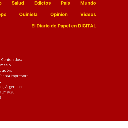
o
Salud
Edictos
País
Mundo
opo
Quiniela
Opinion
Videos
El Diario de Papel en DIGITAL
e Contenidos:
Nemesio
ración,
 Planta Impresora:
,
a, Argentina.
/18/19/20
3