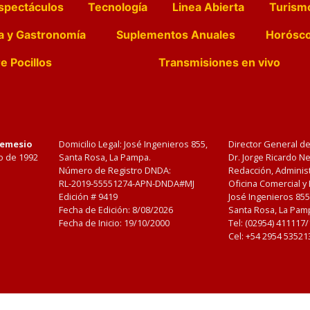
spectáculos
Tecnología
Linea Abierta
Turism
a y Gastronomía
Suplementos Anuales
Horósc
e Pocillos
Transmisiones en vivo
Nemesio
Domicilio Legal: José Ingenieros 855,
Director General d
o de 1992
Santa Rosa, La Pampa.
Dr. Jorge Ricardo 
Número de Registro DNDA:
Redacción, Administ
RL-2019-55551274-APN-DNDA#MJ
Oficina Comercial y
Edición #
9419
José Ingenieros 855
Fecha de Edición:
8/08/2026
Santa Rosa, La Pamp
Fecha de Inicio: 19/10/2000
Tel: (02954) 411117
Cel: +54 2954 53521