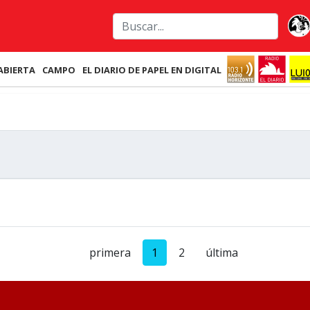
ABIERTA
CAMPO
EL DIARIO DE PAPEL EN DIGITAL
primera
1
2
última