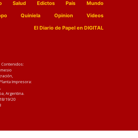
o
Salud
Edictos
País
Mundo
opo
Quiniela
Opinion
Videos
El Diario de Papel en DIGITAL
e Contenidos:
Nemesio
ración,
 Planta Impresora:
,
a, Argentina.
/18/19/20
3