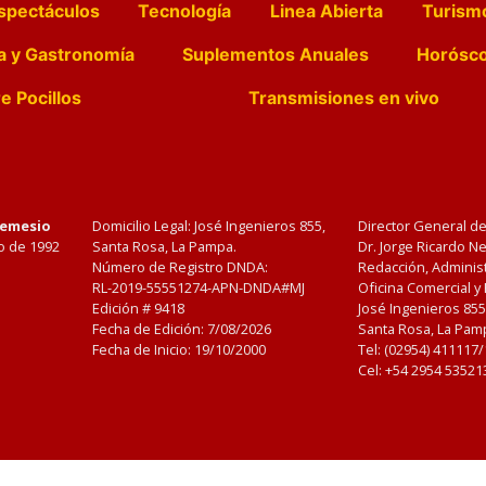
spectáculos
Tecnología
Linea Abierta
Turism
a y Gastronomía
Suplementos Anuales
Horósc
e Pocillos
Transmisiones en vivo
Nemesio
Domicilio Legal: José Ingenieros 855,
Director General d
o de 1992
Santa Rosa, La Pampa.
Dr. Jorge Ricardo 
Número de Registro DNDA:
Redacción, Administ
RL-2019-55551274-APN-DNDA#MJ
Oficina Comercial y
Edición #
9418
José Ingenieros 855
Fecha de Edición:
7/08/2026
Santa Rosa, La Pamp
Fecha de Inicio: 19/10/2000
Tel: (02954) 411117
Cel: +54 2954 53521