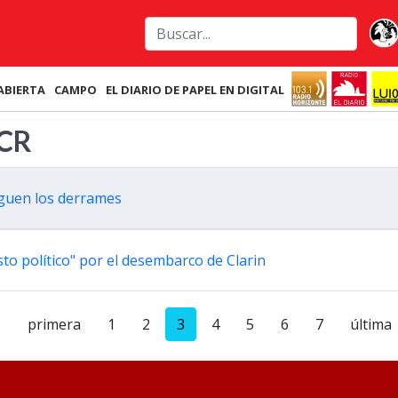
ABIERTA
CAMPO
EL DIARIO DE PAPEL EN DIGITAL
UCR
siguen los derrames
sto político" por el desembarco de Clarin
primera
1
2
3
4
5
6
7
última