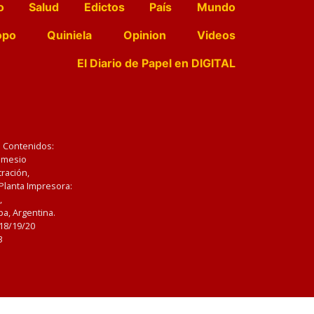
o
Salud
Edictos
País
Mundo
opo
Quiniela
Opinion
Videos
El Diario de Papel en DIGITAL
e Contenidos:
Nemesio
ración,
 Planta Impresora:
,
a, Argentina.
/18/19/20
3