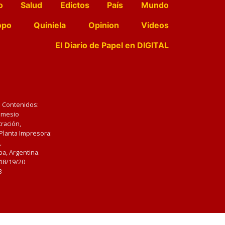
o
Salud
Edictos
País
Mundo
opo
Quiniela
Opinion
Videos
El Diario de Papel en DIGITAL
e Contenidos:
Nemesio
ración,
 Planta Impresora:
,
a, Argentina.
/18/19/20
3