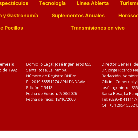
spectáculos
Tecnología
Linea Abierta
Turism
a y Gastronomía
Suplementos Anuales
Horósc
e Pocillos
Transmisiones en vivo
Nemesio
Domicilio Legal: José Ingenieros 855,
Director General d
o de 1992
Santa Rosa, La Pampa.
Dr. Jorge Ricardo 
Número de Registro DNDA:
Redacción, Administ
RL-2019-55551274-APN-DNDA#MJ
Oficina Comercial y
Edición #
9418
José Ingenieros 855
Fecha de Edición:
7/08/2026
Santa Rosa, La Pamp
Fecha de Inicio: 19/10/2000
Tel: (02954) 411117
Cel: +54 2954 53521