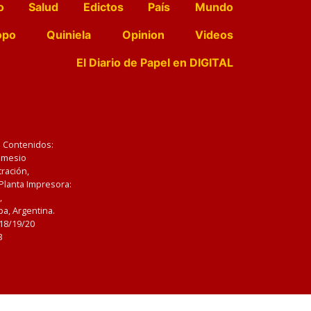
o
Salud
Edictos
País
Mundo
opo
Quiniela
Opinion
Videos
El Diario de Papel en DIGITAL
e Contenidos:
Nemesio
ración,
 Planta Impresora:
,
a, Argentina.
/18/19/20
3