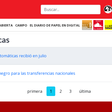
ABIERTA
CAMPO
EL DIARIO DE PAPEL EN DIGITAL
cas
omáticas recibió en julio
negro para las transferencias nacionales
primera
1
2
3
última