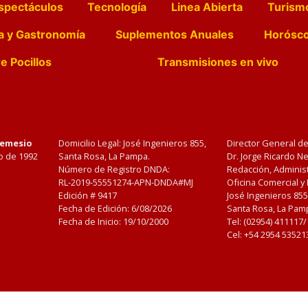
spectáculos
Tecnología
Linea Abierta
Turism
a y Gastronomía
Suplementos Anuales
Horósc
e Pocillos
Transmisiones en vivo
Nemesio
Domicilio Legal: José Ingenieros 855,
Director General d
o de 1992
Santa Rosa, La Pampa.
Dr. Jorge Ricardo 
Número de Registro DNDA:
Redacción, Administ
RL-2019-55551274-APN-DNDA#MJ
Oficina Comercial y
Edición #
9417
José Ingenieros 855
Fecha de Edición:
6/08/2026
Santa Rosa, La Pamp
Fecha de Inicio: 19/10/2000
Tel: (02954) 411117
Cel: +54 2954 53521