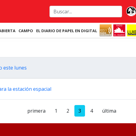
ABIERTA
CAMPO
EL DIARIO DE PAPEL EN DIGITAL
o este lunes
ra la estación espacial
primera
1
2
3
4
última