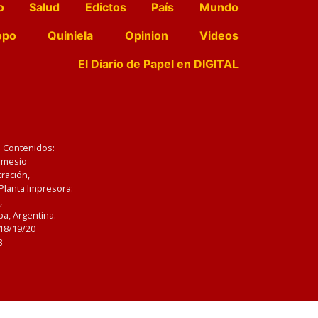
o
Salud
Edictos
País
Mundo
opo
Quiniela
Opinion
Videos
El Diario de Papel en DIGITAL
e Contenidos:
Nemesio
ración,
 Planta Impresora:
,
a, Argentina.
/18/19/20
3