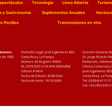
spectáculos
Tecnología
Linea Abierta
Turism
a y Gastronomía
Suplementos Anuales
Horósc
e Pocillos
Transmisiones en vivo
Nemesio
Domicilio Legal: José Ingenieros 855,
Director General d
o de 1992
Santa Rosa, La Pampa.
Dr. Jorge Ricardo 
Número de Registro DNDA:
Redacción, Administ
RL-2019-55551274-APN-DNDA#MJ
Oficina Comercial y
Edición #
9419
José Ingenieros 855
Fecha de Edición:
8/08/2026
Santa Rosa, La Pamp
Fecha de Inicio: 19/10/2000
Tel: (02954) 411117
Cel: +54 2954 53521