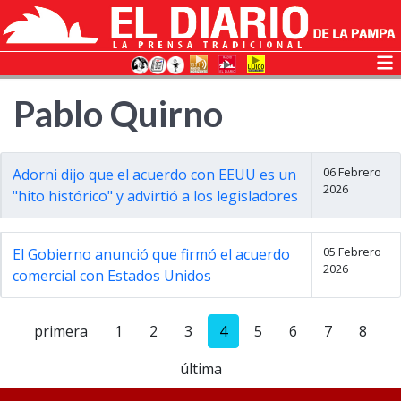
Pablo Quirno
06 Febrero
Adorni dijo que el acuerdo con EEUU es un
2026
"hito histórico" y advirtió a los legisladores
05 Febrero
El Gobierno anunció que firmó el acuerdo
2026
comercial con Estados Unidos
primera
1
2
3
4
5
6
7
8
última