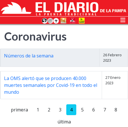
Coronavirus
26 Febrero
Números de la semana
2023
27 Enero
La OMS alertó que se producen 40.000
2023
muertes semanales por Covid-19 en todo el
mundo
primera
1
2
3
4
5
6
7
8
última