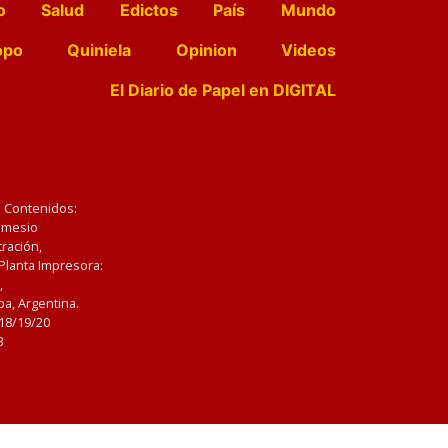
o
Salud
Edictos
País
Mundo
opo
Quiniela
Opinion
Videos
El Diario de Papel en DIGITAL
e Contenidos:
Nemesio
ración,
 Planta Impresora:
,
a, Argentina.
/18/19/20
3