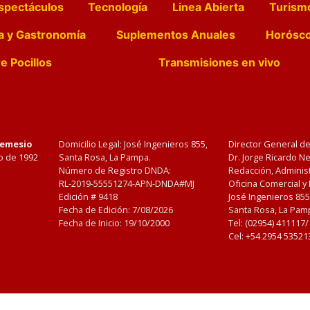
spectáculos
Tecnología
Linea Abierta
Turism
a y Gastronomía
Suplementos Anuales
Horósc
e Pocillos
Transmisiones en vivo
Nemesio
Domicilio Legal: José Ingenieros 855,
Director General d
o de 1992
Santa Rosa, La Pampa.
Dr. Jorge Ricardo 
Número de Registro DNDA:
Redacción, Administ
RL-2019-55551274-APN-DNDA#MJ
Oficina Comercial y
Edición #
9418
José Ingenieros 855
Fecha de Edición:
7/08/2026
Santa Rosa, La Pamp
Fecha de Inicio: 19/10/2000
Tel: (02954) 411117
Cel: +54 2954 53521