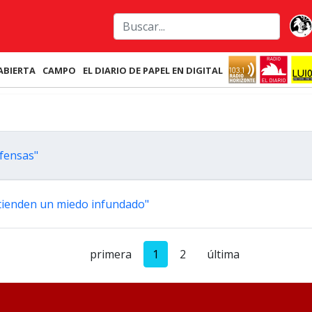
ABIERTA
CAMPO
EL DIARIO DE PAPEL EN DIGITAL
efensas"
xtienden un miedo infundado"
primera
1
2
última