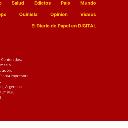
o
Salud
Edictos
País
Mundo
opo
Quiniela
Opinion
Videos
El Diario de Papel en DIGITAL
e Contenidos:
Nemesio
ración,
 Planta Impresora:
,
a, Argentina.
/18/19/20
3