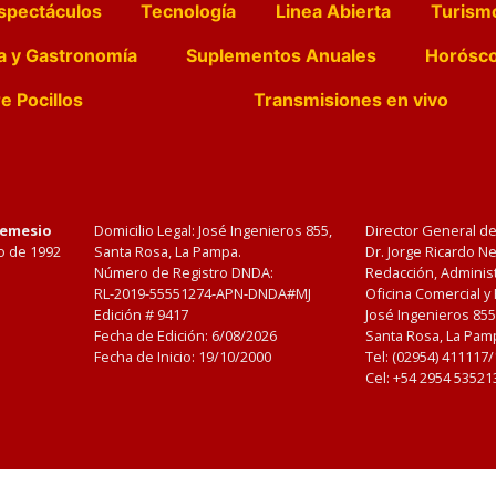
spectáculos
Tecnología
Linea Abierta
Turism
a y Gastronomía
Suplementos Anuales
Horósc
e Pocillos
Transmisiones en vivo
Nemesio
Domicilio Legal: José Ingenieros 855,
Director General d
o de 1992
Santa Rosa, La Pampa.
Dr. Jorge Ricardo 
Número de Registro DNDA:
Redacción, Administ
RL-2019-55551274-APN-DNDA#MJ
Oficina Comercial y
Edición #
9417
José Ingenieros 855
Fecha de Edición:
6/08/2026
Santa Rosa, La Pamp
Fecha de Inicio: 19/10/2000
Tel: (02954) 411117
Cel: +54 2954 53521