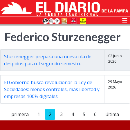
Federico Sturzenegger
02 Junio
Sturzenegger prepara una nueva ola de
2026
despidos para el segundo semestre
29 Mayo
El Gobierno busca revolucionar la Ley de
2026
Sociedades: menos controles, más libertad y
empresas 100% digitales
primera
1
2
3
4
5
6
última