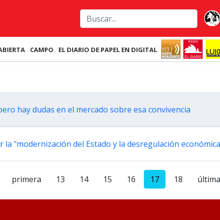
ABIERTA
CAMPO
EL DIARIO DE PAPEL EN DIGITAL
 pero hay dudas en el mercado sobre esa convivencia
 la "modernización del Estado y la desregulación económica
primera
13
14
15
16
17
18
últim