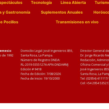
spectáculos
Tecnología
Linea Abierta
Turism
a y Gastronomía
Suplementos Anuales
Horósc
e Pocillos
Transmisiones en vivo
Nemesio
Domicilio Legal: José Ingenieros 855,
Director General d
o de 1992
Santa Rosa, La Pampa.
Dr. Jorge Ricardo 
Número de Registro DNDA:
Redacción, Administ
RL-2019-55551274-APN-DNDA#MJ
Oficina Comercial y
Edición #
9418
José Ingenieros 855
Fecha de Edición:
7/08/2026
Santa Rosa, La Pamp
Fecha de Inicio: 19/10/2000
Tel: (02954) 411117
Cel: +54 2954 53521