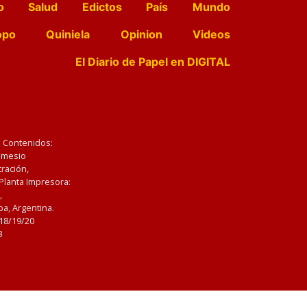
o
Salud
Edictos
País
Mundo
opo
Quiniela
Opinion
Videos
El Diario de Papel en DIGITAL
e Contenidos:
Nemesio
ración,
 Planta Impresora:
,
a, Argentina.
/18/19/20
3