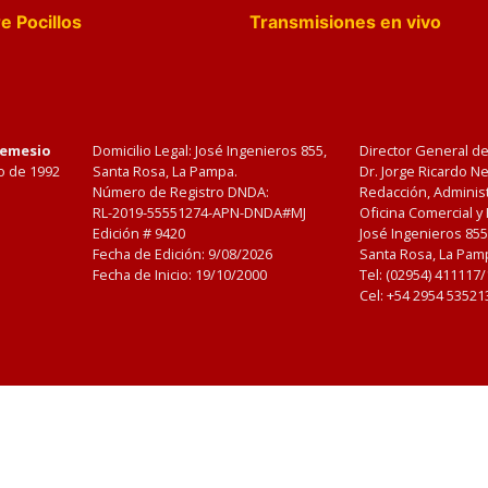
e Pocillos
Transmisiones en vivo
Nemesio
Domicilio Legal: José Ingenieros 855,
Director General d
o de 1992
Santa Rosa, La Pampa.
Dr. Jorge Ricardo 
Número de Registro DNDA:
Redacción, Administ
RL-2019-55551274-APN-DNDA#MJ
Oficina Comercial y
Edición #
9420
José Ingenieros 855
Fecha de Edición:
9/08/2026
Santa Rosa, La Pamp
Fecha de Inicio: 19/10/2000
Tel: (02954) 411117
Cel: +54 2954 53521