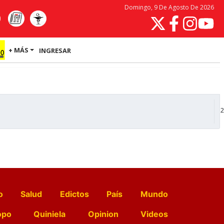
Domingo, 9 De Agosto De 2026
+ MÁS
INGRESAR
2
o
Salud
Edictos
País
Mundo
opo
Quiniela
Opinion
Videos