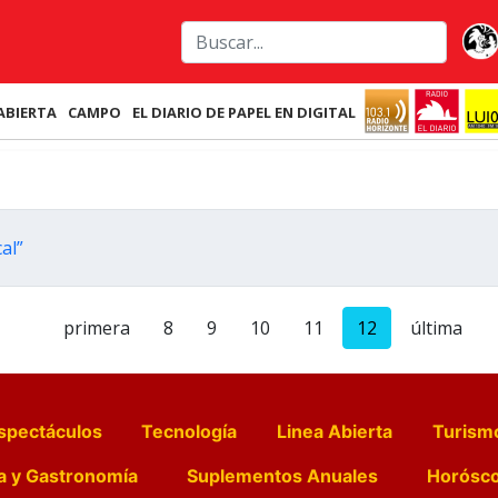
ABIERTA
CAMPO
EL DIARIO DE PAPEL EN DIGITAL
al”
primera
8
9
10
11
12
última
spectáculos
Tecnología
Linea Abierta
Turism
a y Gastronomía
Suplementos Anuales
Horósc