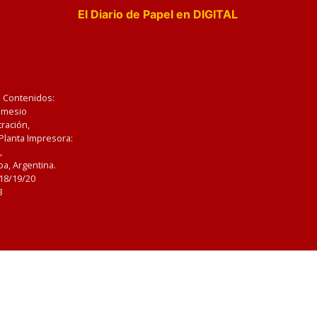
El Diario de Papel en DIGITAL
e Contenidos:
Nemesio
ración,
 Planta Impresora:
,
a, Argentina.
/18/19/20
3