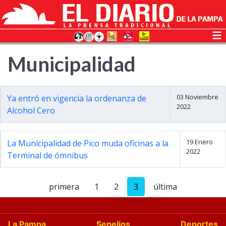
Municipalidad
03 Noviembre
Ya entró en vigencia la ordenanza de
2022
Alcohol Cero
19 Enero
La Municipalidad de Pico muda oficinas a la
2022
Terminal de ómnibus
primera
1
2
3
última
La Pampa
Sepelios
Deportes