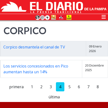
CORPICO
09 Enero
Corpico desmantela el canal de TV
2026
20 Diciembre
Los servicios concesionados en Pico
2025
aumentan hasta un 14%
primera
1
2
3
4
5
6
7
8
última