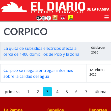
CORPICO
06 Marzo
La quita de subsidios eléctricos afecta a
2026
cerca de 1400 domicilios de Pico y la zona
12 Febrero
Corpico se niega a entregar informes
2026
sobre la calidad del agua
primera
1
2
3
4
5
6
7
última
La Pampa
Sepelios
Deportes