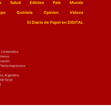
o
Salud
Edictos
País
Mundo
opo
Quiniela
Opinion
Videos
El Diario de Papel en DIGITAL
e Contenidos:
Nemesio
ración,
 Planta Impresora:
,
a, Argentina.
/18/19/20
3