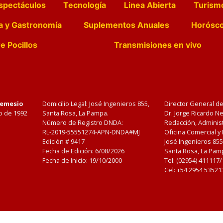
spectáculos
Tecnología
Linea Abierta
Turism
a y Gastronomía
Suplementos Anuales
Horósc
e Pocillos
Transmisiones en vivo
Nemesio
Domicilio Legal: José Ingenieros 855,
Director General d
o de 1992
Santa Rosa, La Pampa.
Dr. Jorge Ricardo 
Número de Registro DNDA:
Redacción, Administ
RL-2019-55551274-APN-DNDA#MJ
Oficina Comercial y
Edición #
9417
José Ingenieros 855
Fecha de Edición:
6/08/2026
Santa Rosa, La Pamp
Fecha de Inicio: 19/10/2000
Tel: (02954) 411117
Cel: +54 2954 53521