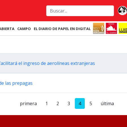
ABIERTA
CAMPO
EL DIARIO DE PAPEL EN DIGITAL
acilitará el ingreso de aerolíneas extranjeras
 de las prepagas
primera
1
2
3
4
5
última