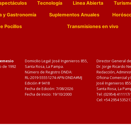
spectáculos
Tecnología
Linea Abierta
Turism
a y Gastronomía
Suplementos Anuales
Horósc
e Pocillos
Transmisiones en vivo
Nemesio
Domicilio Legal: José Ingenieros 855,
Director General d
o de 1992
Santa Rosa, La Pampa.
Dr. Jorge Ricardo 
Número de Registro DNDA:
Redacción, Administ
RL-2019-55551274-APN-DNDA#MJ
Oficina Comercial y
Edición #
9418
José Ingenieros 855
Fecha de Edición:
7/08/2026
Santa Rosa, La Pamp
Fecha de Inicio: 19/10/2000
Tel: (02954) 411117
Cel: +54 2954 53521