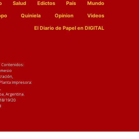
o
Salud
Edictos
País
Mundo
opo
Quiniela
Opinion
Videos
El Diario de Papel en DIGITAL
e Contenidos:
Nemesio
ración,
 Planta Impresora:
,
a, Argentina.
/18/19/20
3