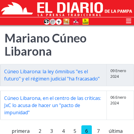
Mariano Cúneo
Libarona
09 Enero
Cúneo Libarona: la ley ómnibus "es el
2024
futuro" y el régimen judicial "ha fracasado"
06 Enero
Cúneo Libarona, en el centro de las críticas:
2024
JxC lo acusa de hacer un "pacto de
impunidad"
primera
2
3
4
5
6
7
última