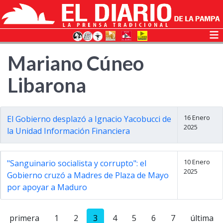
Mariano Cúneo
Libarona
16 Enero
El Gobierno desplazó a Ignacio Yacobucci de
2025
la Unidad Información Financiera
10 Enero
"Sanguinario socialista y corrupto": el
2025
Gobierno cruzó a Madres de Plaza de Mayo
por apoyar a Maduro
primera
1
2
3
4
5
6
7
última