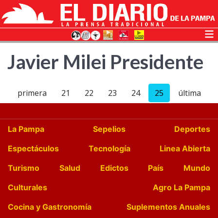
Javier Milei Presidente
primera
21
22
23
24
25
última
La Pampa
Sepelios
Deportes
Espectáculos
Tecnología
Linea Abierta
Turismo
Salud
Edictos
País
Mundo
Culturales
Agro La Pampa
Cocina y Gastronomía
Suplementos Anuales