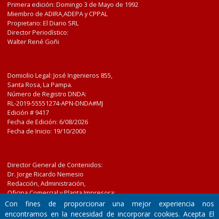
Primera edición: Domingo 3 de Mayo de 1992
Miembro de ADIRA,ADEPA y CPPAL
Propietario: El Diario SRL
Director Periodístico:
Walter René Goñi
Domicilio Legal: José Ingenieros 855,
Santa Rosa, La Pampa.
Número de Registro DNDA:
RL-2019-55551274-APN-DNDA#MJ
Edición #
9417
Fecha de Edición:
6/08/2026
Fecha de Inicio: 19/10/2000
Director General de Contenidos:
Dr. Jorge Ricardo Nemesio
Redacción, Administración,
Oficina Comercial y Planta Impresora:
José Ingenieros 855,
Con fines de proporcionar una mejor experiencia nos
Santa Rosa, La Pampa, Argentina.
encontramos en la necesidad de incorporar cookies. Acepta El