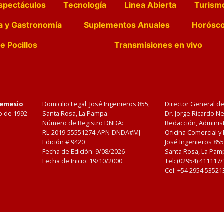
spectáculos
Tecnología
Linea Abierta
Turism
a y Gastronomía
Suplementos Anuales
Horósc
e Pocillos
Transmisiones en vivo
Nemesio
Domicilio Legal: José Ingenieros 855,
Director General d
o de 1992
Santa Rosa, La Pampa.
Dr. Jorge Ricardo 
Número de Registro DNDA:
Redacción, Administ
RL-2019-55551274-APN-DNDA#MJ
Oficina Comercial y
Edición #
9420
José Ingenieros 855
Fecha de Edición:
9/08/2026
Santa Rosa, La Pamp
Fecha de Inicio: 19/10/2000
Tel: (02954) 411117
Cel: +54 2954 53521