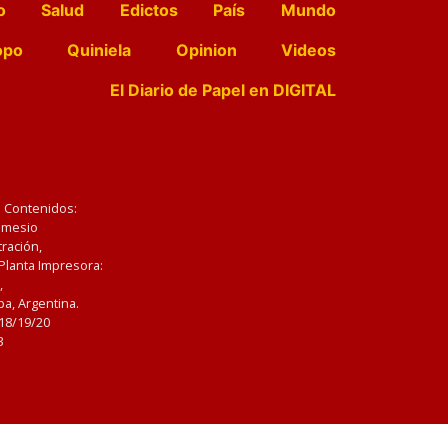
o
Salud
Edictos
País
Mundo
opo
Quiniela
Opinion
Videos
El Diario de Papel en DIGITAL
e Contenidos:
Nemesio
ración,
 Planta Impresora:
,
a, Argentina.
/18/19/20
3