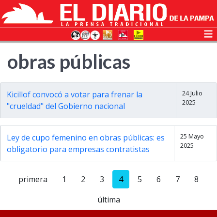
obras públicas
24 Julio
Kicillof convocó a votar para frenar la
2025
"crueldad" del Gobierno nacional
25 Mayo
Ley de cupo femenino en obras públicas: es
2025
obligatorio para empresas contratistas
primera
1
2
3
4
5
6
7
8
última