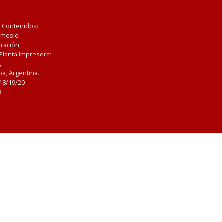
e Contenidos:
Nemesio
ración,
 Planta Impresora:
,
a, Argentina.
/18/19/20
3