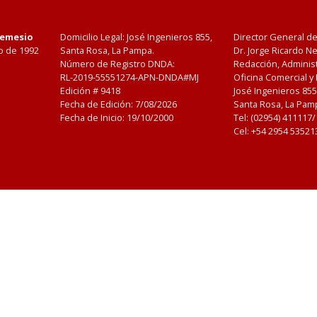
Nemesio
Domicilio Legal: José Ingenieros 855,
Director General d
o de 1992
Santa Rosa, La Pampa.
Dr. Jorge Ricardo 
Número de Registro DNDA:
Redacción, Administ
RL-2019-55551274-APN-DNDA#MJ
Oficina Comercial y
Edición #
9418
José Ingenieros 855
Fecha de Edición:
7/08/2026
Santa Rosa, La Pamp
Fecha de Inicio: 19/10/2000
Tel: (02954) 411117
Cel: +54 2954 53521