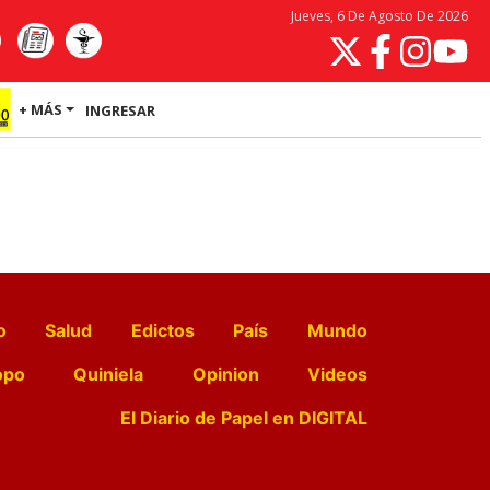
Jueves, 6 De Agosto De 2026
+ MÁS
INGRESAR
o
Salud
Edictos
País
Mundo
opo
Quiniela
Opinion
Videos
El Diario de Papel en DIGITAL