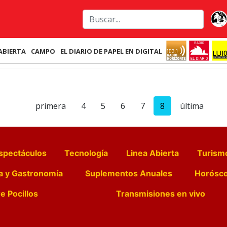
ABIERTA
CAMPO
EL DIARIO DE PAPEL EN DIGITAL
primera
4
5
6
7
8
última
spectáculos
Tecnología
Linea Abierta
Turism
a y Gastronomía
Suplementos Anuales
Horósc
e Pocillos
Transmisiones en vivo