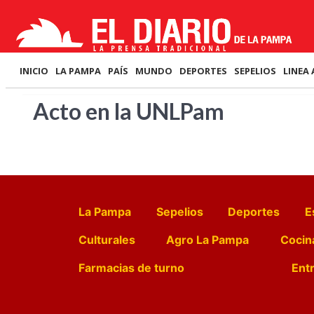
INICIO
LA PAMPA
PAÍS
MUNDO
DEPORTES
SEPELIOS
LINEA 
Acto en la UNLPam
La Pampa
Sepelios
Deportes
E
Culturales
Agro La Pampa
Cocin
Farmacias de turno
Entr