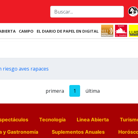
ABIERTA
CAMPO
EL DIARIO DE PAPEL EN DIGITAL
 riesgo aves rapaces
primera
1
última
spectáculos
Tecnología
Linea Abierta
Turism
a y Gastronomía
Suplementos Anuales
Horósc