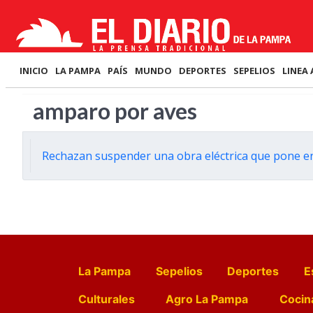
INICIO
LA PAMPA
PAÍS
MUNDO
DEPORTES
SEPELIOS
LINEA 
amparo por aves
Rechazan suspender una obra eléctrica que pone en
La Pampa
Sepelios
Deportes
E
Culturales
Agro La Pampa
Cocin