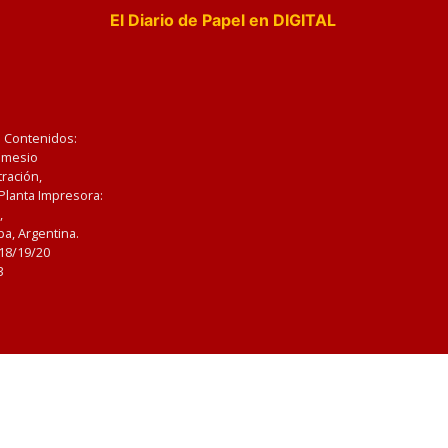
El Diario de Papel en DIGITAL
e Contenidos:
Nemesio
ración,
 Planta Impresora:
,
a, Argentina.
/18/19/20
3