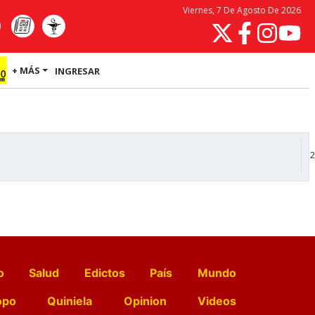
Viernes, 7 De Agosto De 2026
+ MÁS
INGRESAR
2
o
Salud
Edictos
País
Mundo
opo
Quiniela
Opinion
Videos