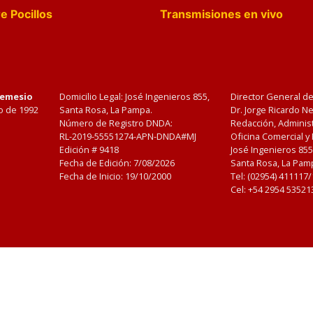
e Pocillos
Transmisiones en vivo
Nemesio
Domicilio Legal: José Ingenieros 855,
Director General d
o de 1992
Santa Rosa, La Pampa.
Dr. Jorge Ricardo 
Número de Registro DNDA:
Redacción, Administ
RL-2019-55551274-APN-DNDA#MJ
Oficina Comercial y
Edición #
9418
José Ingenieros 855
Fecha de Edición:
7/08/2026
Santa Rosa, La Pamp
Fecha de Inicio: 19/10/2000
Tel: (02954) 411117
Cel: +54 2954 53521