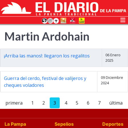
Martin Ardohain
06 Enero
¡Arriba las manos!: llegaron los regalitos
2025
09 Diciembre
Guerra del cerdo, festival de valijeros y
2024
cheques voladores
primera
1
2
3
4
5
6
7
última
La Pampa
Sepelios
Deportes