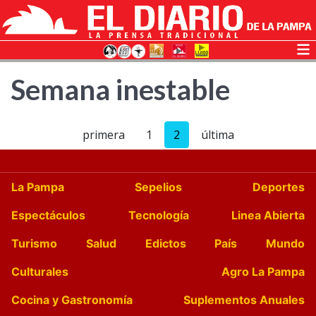
Semana inestable
primera
1
2
última
La Pampa
Sepelios
Deportes
Espectáculos
Tecnología
Linea Abierta
Turismo
Salud
Edictos
País
Mundo
Culturales
Agro La Pampa
Cocina y Gastronomía
Suplementos Anuales