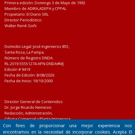
Primera edición: Domingo 3 de Mayo de 1992
Miembro de ADIRA,ADEPA y CPPAL
Propietario: El Diario SRL
Director Periodístico:
Walter René Goñi
Domicilio Legal: José Ingenieros 855,
Santa Rosa, La Pampa.
Número de Registro DNDA:
RL-2019-55551274-APN-DNDA#MJ
Edición #
9419
Fecha de Edición:
8/08/2026
Fecha de Inicio: 19/10/2000
Director General de Contenidos:
Dr. Jorge Ricardo Nemesio
Redacción, Administración,
Oficina Comercial y Planta Impresora:
José Ingenieros 855,
Con fines de proporcionar una mejor experiencia nos
Santa Rosa, La Pampa, Argentina.
encontramos en la necesidad de incorporar cookies. Acepta El