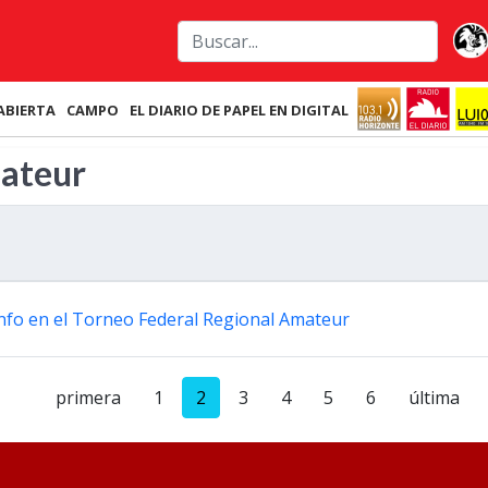
ABIERTA
CAMPO
EL DIARIO DE PAPEL EN DIGITAL
mateur
iunfo en el Torneo Federal Regional Amateur
primera
1
2
3
4
5
6
última