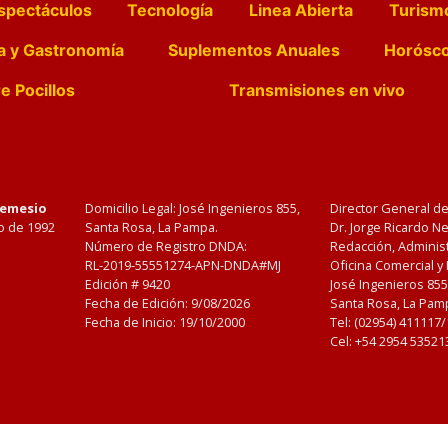
spectáculos
Tecnología
Linea Abierta
Turism
a y Gastronomía
Suplementos Anuales
Horósc
e Pocillos
Transmisiones en vivo
Nemesio
Domicilio Legal: José Ingenieros 855,
Director General d
o de 1992
Santa Rosa, La Pampa.
Dr. Jorge Ricardo 
Número de Registro DNDA:
Redacción, Administ
RL-2019-55551274-APN-DNDA#MJ
Oficina Comercial y
Edición #
9420
José Ingenieros 855
Fecha de Edición:
9/08/2026
Santa Rosa, La Pamp
Fecha de Inicio: 19/10/2000
Tel: (02954) 411117
Cel: +54 2954 53521