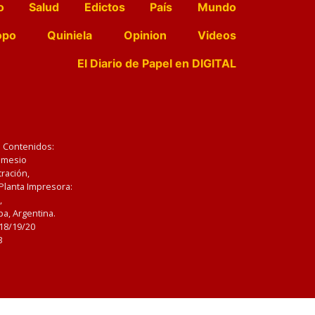
o
Salud
Edictos
País
Mundo
opo
Quiniela
Opinion
Videos
El Diario de Papel en DIGITAL
e Contenidos:
Nemesio
ración,
 Planta Impresora:
,
a, Argentina.
/18/19/20
3